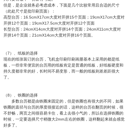
但是，是企业就务必考虑成本，下面是几个比较常用且合适的尺寸
（此处尺寸是批印刷页面）：
高型台历：16.5cmX17cm大度对开拼15个页面；19cmX17cm大度对
开拼12个页面；19cmX17.5cm大度对开拼12个页面
长型台历：24cmX14cm大度对开拼14个页面；24cmX11cm大度对
开拼14个页面；21cmX14cm大度对开拼16个页面。
（7）、纸板的选择
现在的纸张装订的台历，飞机盒印刷印刷画册基本上采用的都是纸
板，一些非常便宜的台历用的纸板肯定是普通的纸板，好纸板硬度和
持久度都非常的好，长时间不易变形，而一般的纸板则差差距很大
了。
（8）、铁圈的选择
多数台历都是由铁圈来固定的，但是铁圈也有很大的不同，如果
铁圈的直径与台历的厚度很接近的话，这样的台历在翻页的时候，很
不舒畅，两页之间很容易卡住，看上去很小气的，所以在选择铁圈的
时候，一定要选择尺寸稍微大2mm左右的铁圈，这样翻起来就会感觉
好多了。