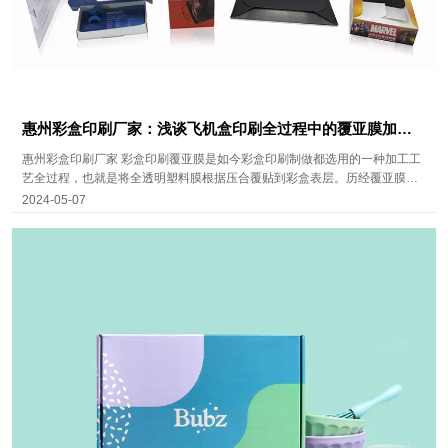
惠州彩盒印刷厂家：浅谈飞机盒印刷全过程中的覆亚膜加工
工艺
惠州彩盒印刷厂家 彩盒印刷覆亚膜是如今彩盒印刷制做都选用的一种加工工
艺全过程，也就是将全透明塑料膜根据压合覆贴到彩盒表层。历经覆亚膜的
彩盒具备许多 优势,例如防潮、耐污、不掉色及提升光泽度等。
2024-05-07