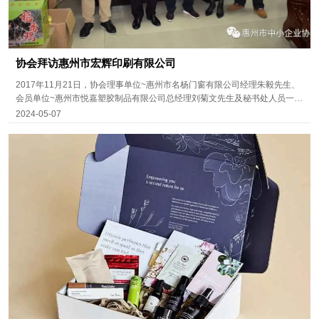
协会拜访惠州市宏辉印刷有限公司
2017年11月21日，协会理事单位~惠州市名杨门窗有限公司经理朱毅先生、
会员单位~惠州市悦嘉塑胶制品有限公司总经理刘菊文先生及秘书处人员一行
拜访了惠州市宏辉印刷有限公司，受到该公司总经理黄建辉先生的热情接
2024-05-07
待。