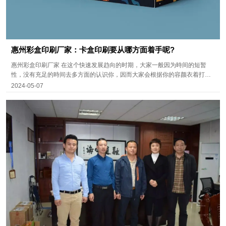
惠州彩盒印刷厂家：卡盒印刷要从哪方面着手呢?
惠州彩盒印刷厂家 在这个快速发展趋向的时期，大家一般因为時间的短暂
性，没有充足的時间去多方面的认识你，因而大家会根据你的容颜衣着打扮
来对你这个人进行评价。一样的基本概念，大家在购买产品的整个过程中，
2024-05-07
在满目琳琅的重型货架上，没人会有意滞留去多花时间认识你的产品，除非
是你卡盒印刷做的很吸引人。