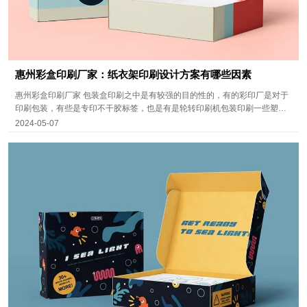
惠州彩盒印刷厂家：纸衣架印刷设计方案有哪些因素
惠州彩盒印刷厂家 包装盒印刷之中是有较强的目的性的，有的彩印厂是对于
印刷包装，有些是专印不干胶标签，也是有是轮转印刷机包装印刷一些塑料
纸，可是无论是印刷包装，還是轮转印刷机包装印刷，对一些薄的纸箱商务
2024-05-07
接待彩印厂也是包装印刷的，在纸衣架印刷中要是不损害设备，塑料纸包裝
还可以包装印刷。