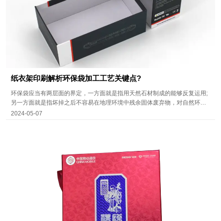
纸衣架印刷解析环保袋加工工艺关键点?
环保袋应当有两层面的界定，一方面就是指用天然石材制成的能够反复运用;
另一方面就是指坏掉之后不容易在地理环境中残余固体废弃物，对自然环境
造成不良影响(或是是对自然环境的伤害相对性于别的原材料而言不大)。纸衣
2024-05-07
架印刷用废旧纸张生产制造环保包装袋纸的生产工艺关键点。